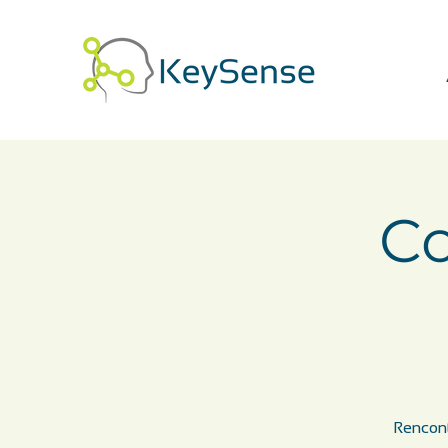
Co
Rencont