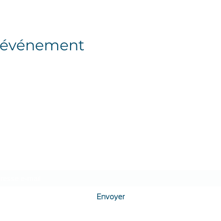
t événement
Je m'abonne à KeyS, la newsletter à valeur
ajoutée
Envoyer