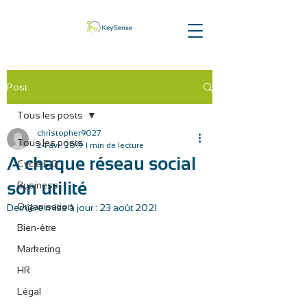
Post
Tous les posts
christopher9027
Tous les posts
24 avr. 2019
1 min de lecture
A chaque réseau social
Cycle E.O.
son utilité
Business
Organisation
Dernière mise à jour :
23 août 2021
Bien-être
Marketing
HR
Légal